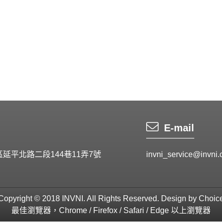
E-mail
區延平北路二段144巷11弄7號
invni_service@invni.
Copyright © 2018 INVNI. All Rights Reserved.
Design by
Choic
最佳瀏覽器，Chrome / Firefox / Safari / Edge 以上瀏覽器