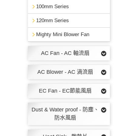
100mm Series
120mm Series
Mighty Mini Blower Fan
AC Fan - AC 軸流扇
AC Blower - AC 渦流扇
EC Fan - EC節能風扇
Dust & Water proof - 防塵、
防水風扇