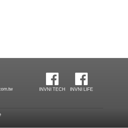
com.tw
INVNI TECH
INVNI LIFE
e