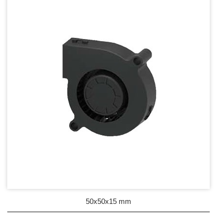
DC Blower - DC 渦流扇
50mm Series
60mm Series
75mm Series
97mm Series
100mm Series
120mm Series
Mighty Mini Blower Fan
AC Fan - AC 軸流扇
AC Blower - AC 渦流扇
50x50x15 mm
EC Fan - EC節能風扇