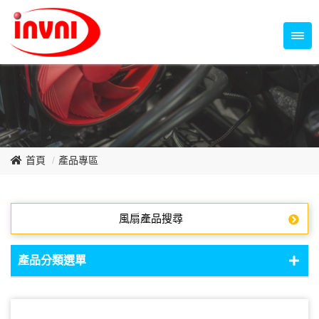
Temperature Control Series
70~79mm Series
80~89mm Series
Dish Fan Series
90~99mm Series
100mm 以上
首頁
產品專區
風扇產品搜尋
產品分類選單
DC Fan - DC軸流扇