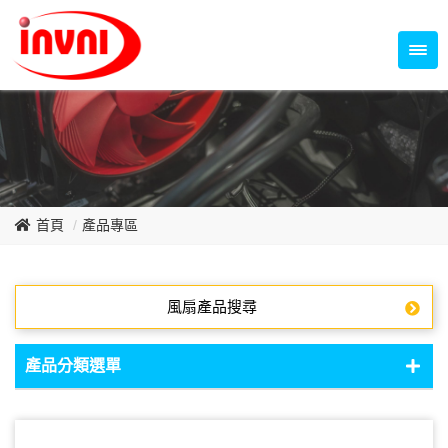
Temperature Control Series
70~79mm Series
80~89mm Series
Dish Fan Series
90~99mm Series
100mm 以上
首頁
產品專區
風扇產品搜尋
產品分類選單
DC Fan - DC軸流扇