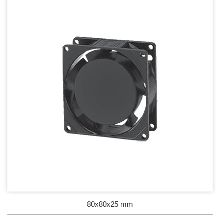
DC Blower - DC 渦流扇
AC Fan - AC 軸流扇
80mm Series
92mm Series
120mm series
171mm Series
176mm Series
254mm Series
AC Blower - AC 渦流扇
EC Fan - EC節能風扇
80x80x25 mm
Dust & Water proof - 防塵、防水風扇