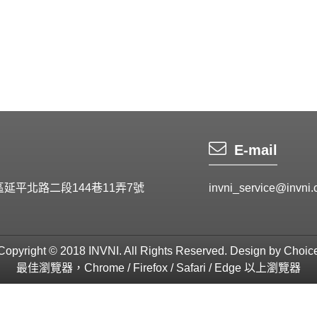
E-mail
區延平北路二段144巷11弄7號
invni_service@invni.
Copyright © 2018 INVNI. All Rights Reserved.
Design by
Choic
最佳瀏覽器，Chrome / Firefox / Safari / Edge 以上瀏覽器