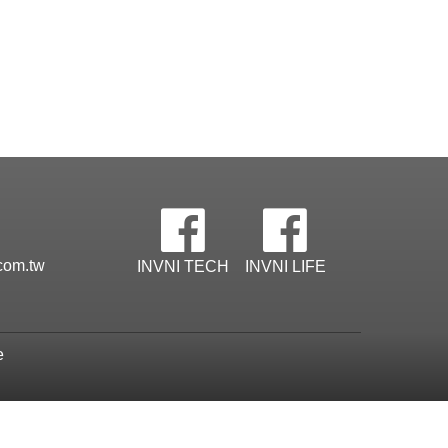
com.tw
INVNI TECH
INVNI LIFE
e