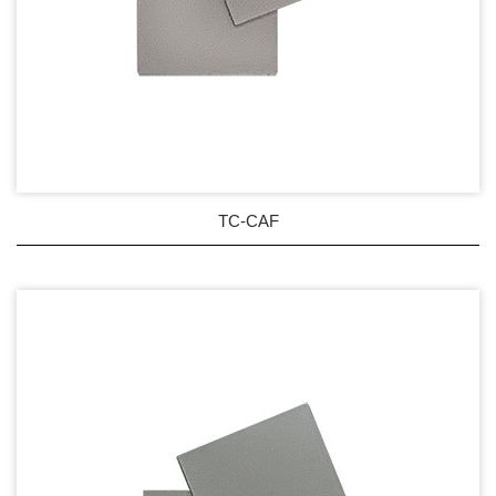
TC-CAF