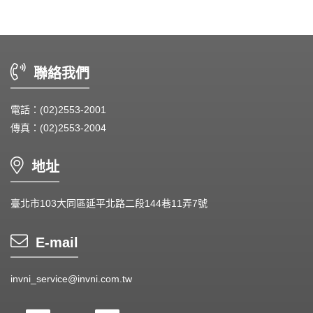
Heat Sink - 散熱片
Cooler - 散熱模組
聯絡我們
Intel Standard - 英特爾CPU散熱器
電話：(02)2553-2001
Back Plate - 背板
傳真：(02)2553-2004
Thermal interface material - 導熱材料
地址
Fan Guard - 保護網
Wire processing-線材加工
臺北市103大同區延平北路二段144巷11弄7號
Fan Tray-風扇支架
E-mail
IN STOCK - 現貨區
invni_service@invni.com.tw