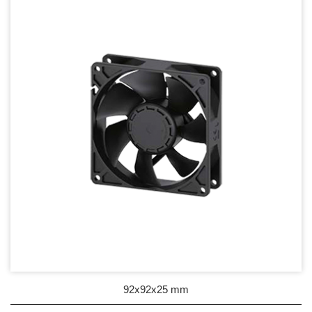
DC Blower - DC 渦流扇
AC Fan - AC 軸流扇
AC Blower - AC 渦流扇
EC Fan - EC節能風扇
60mm Series
70mm Series
80mm Series
92mm Series
120mm Series
200mm Series
92x92x25 mm
Dust & Water proof - 防塵、防水風扇