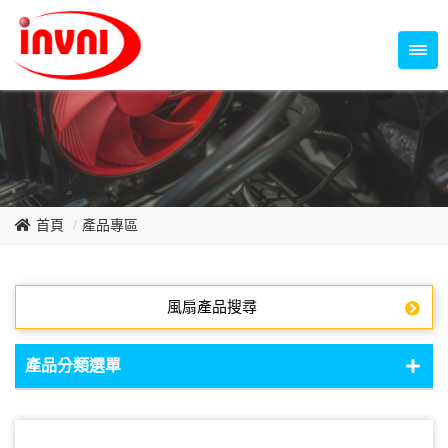
Temperature Control Series
70~79mm Series
80~89mm Series
Dish Fan Series
90~99mm Series
100mm 以上
首頁
產品專區
風扇產品搜尋
產品分類選單
DC Fan - DC軸流扇