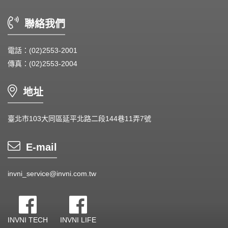
DC Blower - DC 渦流扇
聯絡我們
AC Fan - AC 軸流扇
AC Blower - AC 渦流扇
電話：(02)2553-2001
傳真：(02)2553-2004
EC Fan - EC節能風扇
Dust & Water proof - 防塵、防水風扇
地址
Heat Sink - 散熱片
臺北市103大同區延平北路二段144巷11弄7號
Cooler - 散熱模組
E-mail
Intel Standard - 英特爾CPU散熱器
invni_service@invni.com.tw
Back Plate - 背板
Thermal interface material - 導熱材料
INVNI TECH
INVNI LIFE
Fan Guard - 保護網