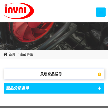
Temperature Control Series
70~79mm Series
80~89mm Series
Dish Fan Series
90~99mm Series
100mm 以上
首頁
產品專區
風扇產品搜尋
產品分類選單
DC Fan - DC軸流扇