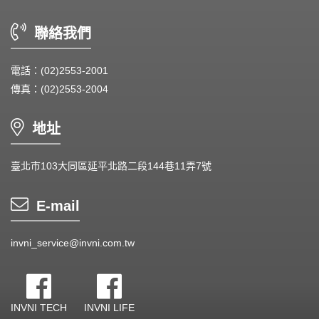
DC Blower - DC 渦流扇
聯絡我們
AC Fan - AC 軸流扇
AC Blower - AC 渦流扇
電話：(02)2553-2001
傳真：(02)2553-2004
EC Fan - EC節能風扇
Dust & Water proof - 防塵、防水風扇
地址
Heat Sink - 散熱片
臺北市103大同區延平北路二段144巷11弄7號
Cooler - 散熱模組
E-mail
Intel Standard - 英特爾CPU散熱器
invni_service@invni.com.tw
Back Plate - 背板
Thermal interface material - 導熱材料
INVNI TECH
INVNI LIFE
Fan Guard - 保護網