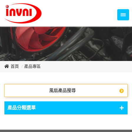
Temperature Control Series
70~79mm Series
80~89mm Series
Dish Fan Series
90~99mm Series
100mm 以上
首頁
產品專區
風扇產品搜尋
產品分類選單
DC Fan - DC軸流扇