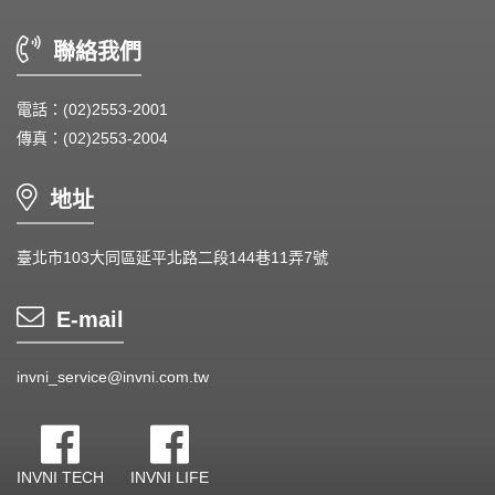
DC Blower - DC 渦流扇
聯絡我們
AC Fan - AC 軸流扇
AC Blower - AC 渦流扇
電話：(02)2553-2001
傳真：(02)2553-2004
EC Fan - EC節能風扇
Dust & Water proof - 防塵、防水風扇
地址
Heat Sink - 散熱片
臺北市103大同區延平北路二段144巷11弄7號
Cooler - 散熱模組
E-mail
Intel Standard - 英特爾CPU散熱器
invni_service@invni.com.tw
Back Plate - 背板
Thermal interface material - 導熱材料
INVNI TECH
INVNI LIFE
Fan Guard - 保護網