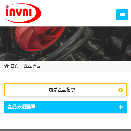
Temperature Control Series
70~79mm Series
80~89mm Series
Dish Fan Series
90~99mm Series
100mm 以上
首頁
產品專區
風扇產品搜尋
產品分類選單
DC Fan - DC軸流扇