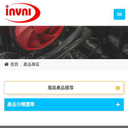
Temperature Control Series
70~79mm Series
80~89mm Series
Dish Fan Series
90~99mm Series
100mm 以上
首頁
產品專區
風扇產品搜尋
產品分類選單
DC Fan - DC軸流扇