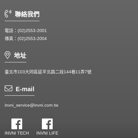
DC Blower - DC 渦流扇
聯絡我們
AC Fan - AC 軸流扇
AC Blower - AC 渦流扇
電話：(02)2553-2001
傳真：(02)2553-2004
EC Fan - EC節能風扇
Dust & Water proof - 防塵、防水風扇
地址
Heat Sink - 散熱片
臺北市103大同區延平北路二段144巷11弄7號
Cooler - 散熱模組
E-mail
Intel Standard - 英特爾CPU散熱器
invni_service@invni.com.tw
Back Plate - 背板
Thermal interface material - 導熱材料
INVNI TECH
INVNI LIFE
Fan Guard - 保護網