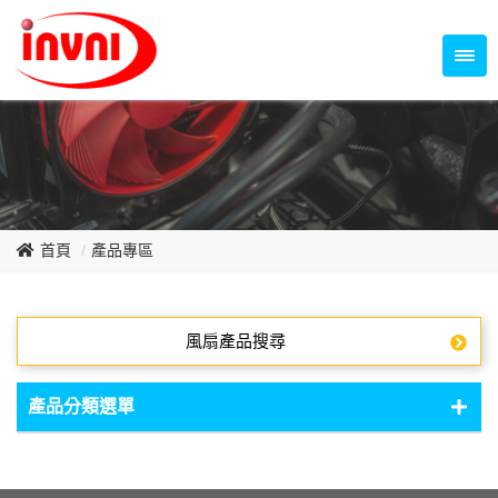
Temperature Control Series
70~79mm Series
80~89mm Series
Dish Fan Series
90~99mm Series
100mm 以上
首頁
產品專區
風扇產品搜尋
產品分類選單
DC Fan - DC軸流扇