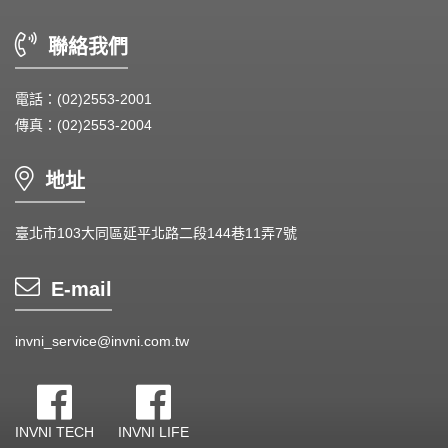
DC Blower - DC 渦流扇
聯絡我們
AC Fan - AC 軸流扇
AC Blower - AC 渦流扇
電話：(02)2553-2001
傳真：(02)2553-2004
EC Fan - EC節能風扇
Dust & Water proof - 防塵、防水風扇
地址
Heat Sink - 散熱片
臺北市103大同區延平北路二段144巷11弄7號
Cooler - 散熱模組
E-mail
Intel Standard - 英特爾CPU散熱器
invni_service@invni.com.tw
Back Plate - 背板
Thermal interface material - 導熱材料
INVNI TECH
INVNI LIFE
Fan Guard - 保護網