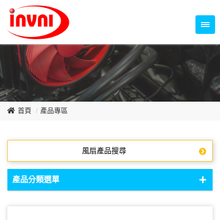
Temperature Control Series
70~79mm Series
80~89mm Series
Dish Fan Series
90~99mm Series
100mm 以上
首頁
產品專區
風扇產品搜尋
產品分類選單
DC Fan - DC軸流扇